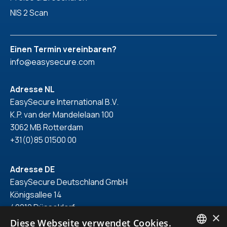
NIS 2 Scan
Einen Termin vereinbaren?
info@easysecure.com
Adresse NL
EasySecure International B.V.
K.P. van der Mandelelaan 100
3062 MB Rotterdam
+31(0)85 01500 00
Adresse DE
EasySecure Deutschland GmbH
Königsallee 14
40212 Düsseldorf
×
+49(0)211 418 71 150
Diese Webseite verwendet Cookies.