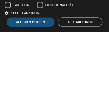
TARGETING
FUNKTIONALITÄT
Soziale Netzwerke:
DETAILS ANZEIGEN
ALLE AKZEPTIEREN
ALLE ABLEHNEN
Einfach und sicher
Spezialist für Zutrittskontrolle, Zeiterfassung,
Anwesenheits- und Besuchermanagement.
Lösungen