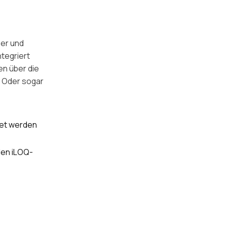
ser und
ntegriert
en über die
. Oder sogar
net werden
len iLOQ-