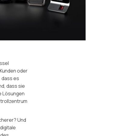
ssel
, Kunden oder
, dass es
nd, dass sie
se Lösungen
ntrollzentrum
cherer? Und
digitale
 des