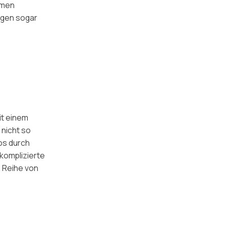
mmen
agen sogar
it einem
 nicht so
os durch
 komplizierte
e Reihe von