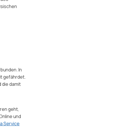
ysischen
rbunden. In
it gefährdet.
 die damit
ren geht,
Online und
a Service