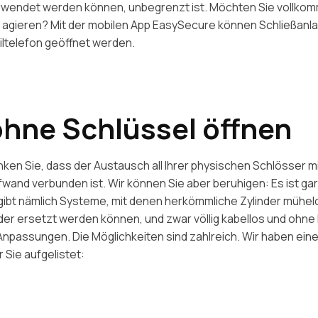
erwendet werden können, unbegrenzt ist. Möchten Sie vollko
s agieren? Mit der mobilen App EasySecure können Schließanl
ltelefon geöffnet werden.
ohne Schlüssel öffnen
enken Sie, dass der Austausch all Ihrer physischen Schlösser m
and verbunden ist. Wir können Sie aber beruhigen: Es ist gar
gibt nämlich Systeme, mit denen herkömmliche Zylinder mühel
inder ersetzt werden können, und zwar völlig kabellos und ohne
npassungen. Die Möglichkeiten sind zahlreich. Wir haben ein
 Sie aufgelistet: