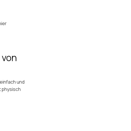
hier
 von
 einfach und
t physisch