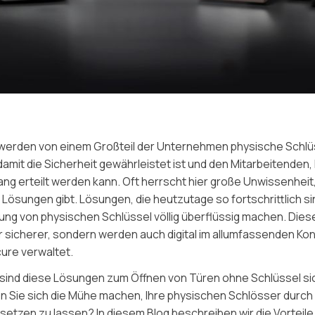
werden von einem Großteil der Unternehmen physische Schlü
amit die Sicherheit gewährleistet ist und den Mitarbeitenden
ng erteilt werden kann. Oft herrscht hier große Unwissenheit
Lösungen gibt. Lösungen, die heutzutage so fortschrittlich si
ng von physischen Schlüssel völlig überflüssig machen. Die
ur sicherer, sondern werden auch digital im allumfassenden Ko
ure verwaltet.
sind diese Lösungen zum Öffnen von Türen ohne Schlüssel si
n Sie sich die Mühe machen, Ihre physischen Schlösser durch 
etzen zu lassen? In diesem Blog beschreiben wir die Vorteile