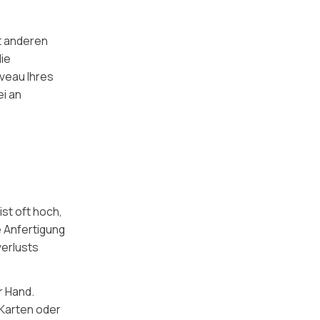
t anderen
ie
veau Ihres
ei an
st oft hoch,
 Anfertigung
verlusts
 Hand.
 Karten oder