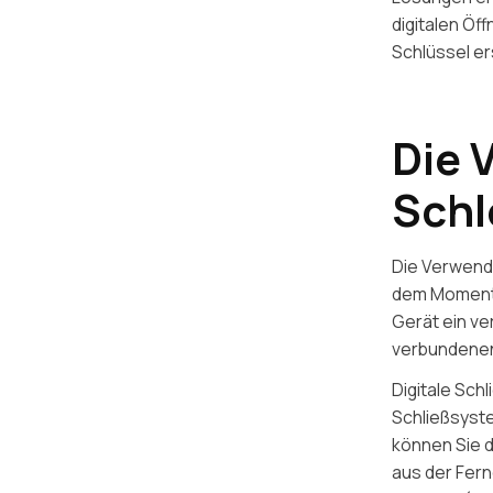
digitalen Öf
Schlüssel e
Die 
Schl
Die Verwendu
dem Moment, 
Gerät ein ve
verbundenen
Digitale Sch
Schließsyste
können Sie d
aus der Fern