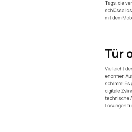
Tags, die v
schlüssello
mit dem Mobi
Tür 
Vielleicht d
enormen Aufw
schlimm! Es 
digitale Zyl
technische A
Lösungen für