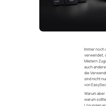
Immer noch 
verwendet, d
Mietern Zuga
auch andere 
die Verwendu
sind nicht n
von EasySec
Warum aber 
warum sollte
Lösungen ers