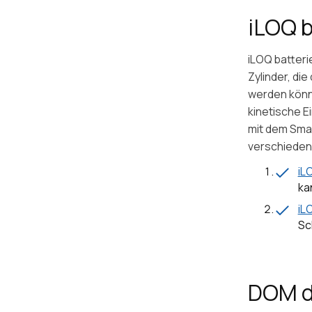
iLOQ b
iLOQ batteri
Zylinder, di
werden könne
kinetische 
mit dem Smar
verschieden
iL
ka
iL
Sc
DOM d