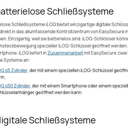
atterielose Schließsysteme
elose Schließsysteme iLOQ bietet einzigartige digitale Schlös
e direkt in das allumfassende Kontrollzentrum von EasySecure i
n. Einzigartig, weil sie batterielos sind. iLOQ-Schlösser könn
Einsteckbewegung spezieller iLOQ-Schlüssel geöffnet werden
tphone. iLOQ liefert in
Zusammenarbeit
mit EasySecure zwei
e Systeme an:
OQ s5 Zylinder,
der mit einem speziellen iLOQ-Schlüssel geöff
nn.
OQ s50 Zylinder
, der mit einem Smartphone oder einem speziel
hlüsselanhänger geöffnet werden kann.
igitale Schließsysteme