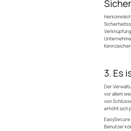
Siche
Herkömmlich
Sicherheitss
Verknüpfung
Unternehmens
Kennzeichen
3. Es 
Der Verwalt
vor allem we
von Schlüsse
erhöht sich
EasySecure 
Benutzer kön