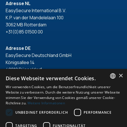
Adresse NL
EasySecure International B.V.
K.P. van der Mandelelaan 100
3062 MB Rotterdam
+31(0)85 01500 00
Adresse DE
EasySecure Deutschland GmbH
Königsallee 14
40212 Düsseldorf
×
+49(0)211 418 71 150
Diese Webseite verwendet Cookies.
Wir verwenden Cookies, um die Benutzerfreundlichkeit unserer
ENGLISH
Website zu verbessern. Durch die weitere Nutzung unserer Webseite
stimmen Sie der Verwendung von Cookies gemäß unserer Cookie-
DUTCH
Richtlinie zu.
Weitere Informationen
© 2026. Alle Rechte vorbehalten.
GERMAN
UNBEDINGT ERFORDERLICH
PERFORMANCE
Erklärung zum Datenschutz
ENGLISH
Allgemeine Bedingungen und Bedingungen
TARGETING
FUNKTIONALITÄT