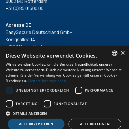
3062 MB Rotterdam
+31(0)85 01500 00
Adresse DE
EasySecure Deutschland GmbH
Königsallee 14
40212 Düsseldorf
×
+49(0)211 418 71 150
Diese Webseite verwendet Cookies.
Wir verwenden Cookies, um die Benutzerfreundlichkeit unserer
ENGLISH
Website zu verbessern. Durch die weitere Nutzung unserer Webseite
stimmen Sie der Verwendung von Cookies gemäß unserer Cookie-
DUTCH
Richtlinie zu.
Weitere Informationen
© 2026. Alle Rechte vorbehalten.
GERMAN
UNBEDINGT ERFORDERLICH
PERFORMANCE
Erklärung zum Datenschutz
ENGLISH
Allgemeine Bedingungen und Bedingungen
TARGETING
FUNKTIONALITÄT
hervorgehoben
DETAILS ANZEIGEN
Cookies
ALLE AKZEPTIEREN
ALLE ABLEHNEN