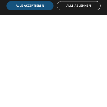
Temperaturkontrolle der Mitarbeiter zu kombinieren.
ALLE AKZEPTIEREN
ALLE ABLEHNEN
Darüber hinaus sind verschiedene (mobile)
Fernkartenleser verfügbar, um die Tür aus der Ferne zu
öffnen.