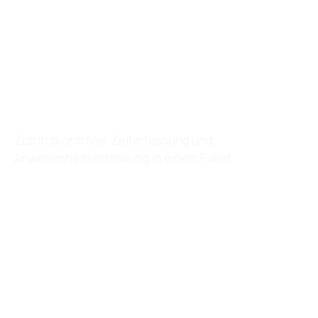
SIE MÖCHTEN MEHR ÜBER UNSERE LÖSUNG
ERFAHREN?
Gesundheitswesen
Zutrittskontrolle, Zeiterfassung und
Anwesenheitserfassung in einem Paket.