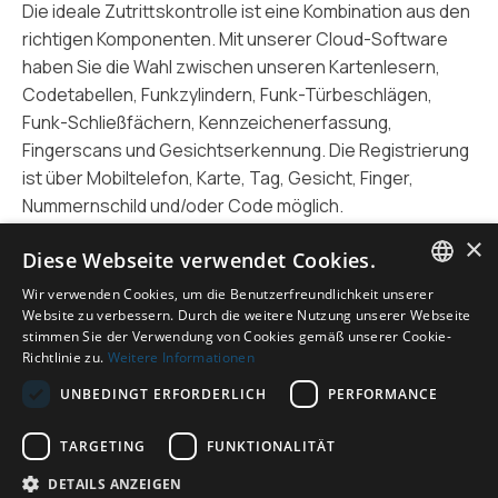
Die ideale Zutrittskontrolle ist eine Kombination aus den
richtigen Komponenten. Mit unserer Cloud-Software
haben Sie die Wahl zwischen unseren Kartenlesern,
Codetabellen, Funkzylindern, Funk-Türbeschlägen,
Funk-Schließfächern, Kennzeichenerfassung,
Fingerscans und Gesichtserkennung. Die Registrierung
ist über Mobiltelefon, Karte, Tag, Gesicht, Finger,
Nummernschild und/oder Code möglich.
×
Diese Webseite verwendet Cookies.
Wir verwenden Cookies, um die Benutzerfreundlichkeit unserer
Kontaktlose Anmeldung
ENGLISH
Website zu verbessern. Durch die weitere Nutzung unserer Webseite
stimmen Sie der Verwendung von Cookies gemäß unserer Cookie-
Es ist möglich, die kontaktlose Registrierung in Ihre
DUTCH
Richtlinie zu.
Weitere Informationen
Softwareumgebung zu integrieren. Unsere
GERMAN
UNBEDINGT ERFORDERLICH
PERFORMANCE
Gesichtserkennungsterminals werden häufig an
ENGLISH
Hygieneschleusen oder beim Zugang zu Laboren
TARGETING
FUNKTIONALITÄT
eingesetzt, um eine berührungslose Zugangskontrolle
zu ermöglichen. Es ist auch möglich, dies z.B. mit einer
DETAILS ANZEIGEN