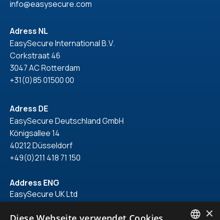
info@easysecure.com
Adress NL
EasySecure International B.V.
Corkstraat 46
3047 AC Rotterdam
+31(0)85 01500 00
Adress DE
EasySecure Deutschland GmbH
Königsallee 14
40212 Düsseldorf
+49(0)211 418 71 150
Address ENG
EasySecure UK Ltd
York House - 221 Pentonville Road
×
Kings Cross London N19UZ
Diese Webseite verwendet Cookies.