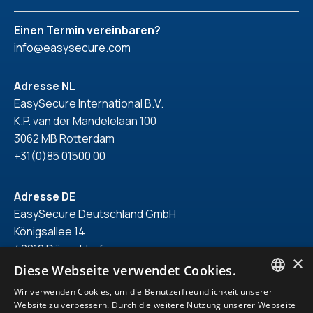
Einen Termin vereinbaren?
info@easysecure.com
Adresse NL
EasySecure International B.V.
K.P. van der Mandelelaan 100
3062 MB Rotterdam
+31(0)85 01500 00
Adresse DE
EasySecure Deutschland GmbH
Königsallee 14
40212 Düsseldorf
×
+49(0)211 418 71 150
Diese Webseite verwendet Cookies.
Wir verwenden Cookies, um die Benutzerfreundlichkeit unserer
ENGLISH
Website zu verbessern. Durch die weitere Nutzung unserer Webseite