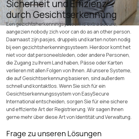
Sicherheit und Effizienz
durch Gesichtserkennung
Een gezichtsherkenningsysteem is extra secure,
aangezien nobody zich voor can do as an other person.
Daarnaast zijn pasjes, druppels und karten noten nodig
bij een gezichtsherkenningsysteem. Hierdoor komt het
niet voor dat personeelsleden, oder andere Personen,
die Zugang zu Ihrem Land haben, Pässe oder Karten
verlieren mit allen Folgen von Ihnen. All unsere Systeme,
die auf Gesichtserkennung basieren, sind außerdem
schnell und kontaktlos. Wenn Sie sich für ein
Gesichtserkennungssystem von EasySecure
International entscheiden, sorgen Sie für eine sichere
und effiziente Art der Registrierung. Wir sagen Ihnen
gerne mehr über diese Art von
Identität und Verwaltung
.
Frage zu unseren Lösungen