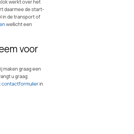
kklok werkt over het
rt daarmee de start-
 in de transport of
ven
wellicht een
teem voor
wij maken graag een
vangt u graag
 contactformulier
in