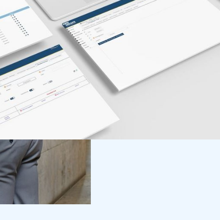
Zugangskontrollen, 
Besucherregistrieru
mehrere dieser Sich
sicher, dass Ihr Un
geschützt ist. Darü
Gruppe von Personen
entziehen, in denen
realisieren wir in d
Mobiltelefonen oder B