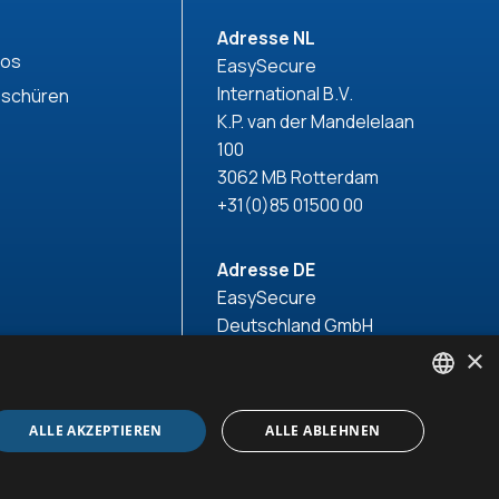
Adresse NL
eos
EasySecure
International B.V.
oschüren
K.P. van der Mandelelaan
100
3062 MB Rotterdam
+31(0)85 01500 00
Adresse DE
EasySecure
Deutschland GmbH
Königsallee 14
×
40212 Düsseldorf
+49(0)211 418 71 150
ENGLISH
ALLE AKZEPTIEREN
ALLE ABLEHNEN
DUTCH
GERMAN