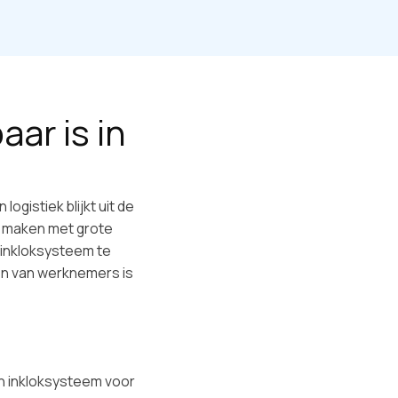
ar is in
gistiek blijkt uit de
te maken met grote
 inkloksysteem te
en van werknemers is
en inkloksysteem voor