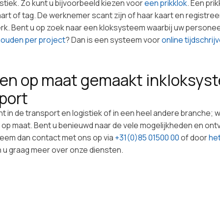
istiek. Zo kunt u bijvoorbeeld kiezen voor
een prikklok
. Een pri
rt of tag. De werknemer scant zijn of haar kaart en registree
erk. Bent u op zoek naar een kloksysteem waarbij uw personeel
houden per project
? Dan is een systeem voor
online tijdschrij
een op maat gemaakt inkloksys
sport
 in de transport en logistiek of in een heel andere branche; 
 op maat. Bent u benieuwd naar de vele mogelijkheden en ont
Neem dan contact met ons op via
+31(0)85 01500 00
of door
het
len u graag meer over onze diensten.