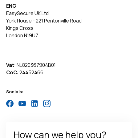
ENG
EasySecure UK Ltd
York House - 221 Pentonville Road
Kings Cross
London N19UZ
Vat
: NL820367904B01
CoC
: 24452466
Socials:
How can we help you?