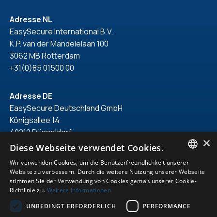
Adresse NL
EasySecure International B.V.
K.P. van der Mandelelaan 100
3062 MB Rotterdam
+31(0)85 01500 00
Adresse DE
EasySecure Deutschland GmbH
Königsallee 14
40212 Düsseldorf
×
+49(0)211 418 71 150
Diese Webseite verwendet Cookies.
Wir verwenden Cookies, um die Benutzerfreundlichkeit unserer
ENGLISH
Website zu verbessern. Durch die weitere Nutzung unserer Webseite
stimmen Sie der Verwendung von Cookies gemäß unserer Cookie-
DUTCH
Richtlinie zu.
Weitere Informationen
© 2026. Alle Rechte vorbehalten.
GERMAN
UNBEDINGT ERFORDERLICH
PERFORMANCE
Erklärung zum Datenschutz