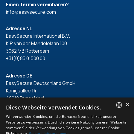
Einen Termin vereinbaren?
info@easysecure.com
Adresse NL
EasySecure International B.V.
K.P. van der Mandelelaan 100
3062 MB Rotterdam
+31(0)85 01500 00
Adresse DE
EasySecure Deutschland GmbH
Königsallee 14
40212 Düsseldorf
×
+49(0)211 418 71 150
Diese Webseite verwendet Cookies.
Wir verwenden Cookies, um die Benutzerfreundlichkeit unserer
ENGLISH
Website zu verbessern. Durch die weitere Nutzung unserer Webseite
stimmen Sie der Verwendung von Cookies gemäß unserer Cookie-
DUTCH
Richtlinie zu.
Weitere Informationen