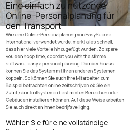
Eine einfach zu nutzende
Online-Personalplanung für
den Transport
Wie eine Online-Personalplanung von EasySecure
International verwendet wurde, merkt alles schnell,
dass hier viele Vorteile hinzugefügt wurden. Zo spare
you een hoop time, doordat you with the slimme
software, easy a personal planning. Darüber hinaus
können Sie das System mit Ihren anderen Systemen
koppeln. So können Sie auch Ihre Mitarbeiter zum
Beispiel betrachten
online zeitschrijven
ob Sie ein
Zutrittskontrollsystem in bestimmten Bereichen oder
Gebäuden installieren können. Auf diese Weise arbeiten
Sie auch direkt an Ihnen
bedrijfsveiliging
.
Wählen Sie für eine vollständige