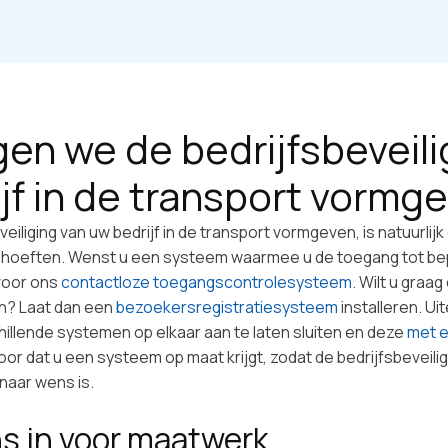
n we de bedrijfsbeveili
jf in de transport vormg
eiliging van uw bedrijf in de transport vormgeven, is natuurlij
hoeften. Wenst u een systeem waarmee u de toegang tot bep
voor ons
contactloze toegangscontrolesysteem
. Wilt u graa
n? Laat dan een
bezoekersregistratiesysteem
installeren. Ui
hillende systemen op elkaar aan te laten sluiten en deze
met e
oor dat u een systeem op maat krijgt, zodat de bedrijfsbeveiligi
naar wens is.
s in voor maatwerk