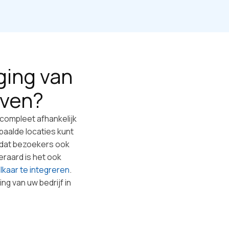
ging van
even?
k compleet afhankelijk
aalde locaties kunt
g dat bezoekers ook
teraard is het ook
lkaar te integreren
.
ng van uw bedrijf in