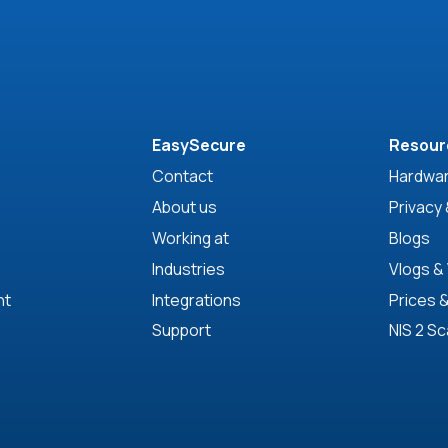
EasySecure
Resour
Contact
Hardwar
About us
Privacy 
Working at
Blogs
Industries
Vlogs &
nt
Integrations
Prices 
Support
NIS 2 S