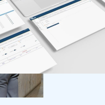
de transport werkt. 
grote groepen mense
disciplines. Om de 
bedrijfsinformatie t
betrouwbare partij vo
EasySecure Internati
bieden u diverse sy
van uw bedrijf in de 