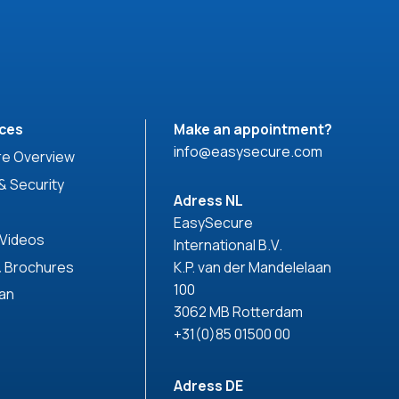
ces
Make an appointment?
info@easysecure.com
e Overview
& Security
Adress NL
EasySecure
 Videos
International B.V.
& Brochures
K.P. van der Mandelelaan
100
can
3062 MB Rotterdam
+31(0)85 01500 00
Adress DE