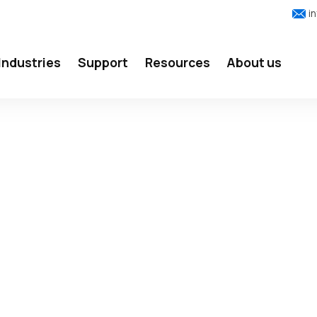
i
Industries
Support
Resources
About us
LIGING
ORT