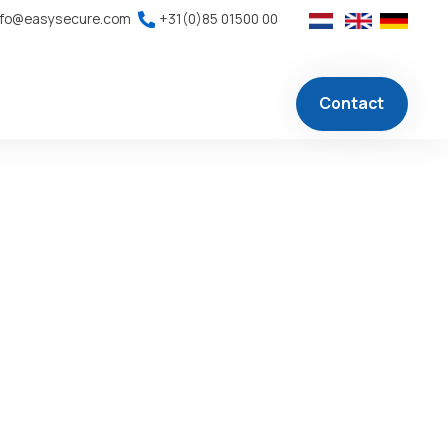
nfo@easysecure.com
+31(0)85 01500 00
Contact