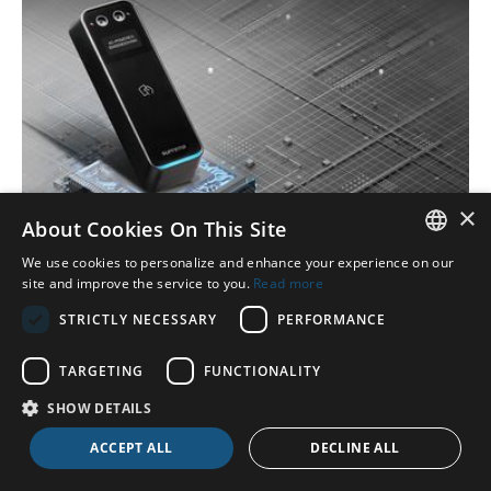
×
About Cookies On This Site
We use cookies to personalize and enhance your experience on our
ENGLISH
site and improve the service to you.
Read more
Facial Recognition, Card & Smartphone
DUTCH
STRICTLY NECESSARY
PERFORMANCE
BioEntry W3
GERMAN
The BioEntry W3 is an innovative facial
TARGETING
FUNCTIONALITY
authentication access control device powered
ENGLISH
SHOW DETAILS
by Suprema's advanced AI technology. The W3
also contains a multi-card reader and support for
ACCEPT ALL
DECLINE ALL
mobile registration.