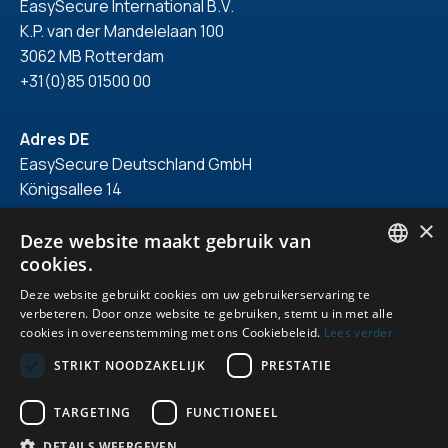
EasySecure International B.V.
K.P. van der Mandelelaan 100
3062 MB Rotterdam
+31(0)85 01500 00
Adres DE
EasySecure Deutschland GmbH
Königsallee 14
40212 Düsseldorf
×
+49(0)211 418 71 150
Deze website maakt gebruik van
cookies.
ENGLISH
Deze website gebruikt cookies om uw gebruikerservaring te
verbeteren. Door onze website te gebruiken, stemt u in met alle
DUTCH
cookies in overeenstemming met ons Cookiebeleid.
Lees verder
© 2026. Alle rechten voorbehouden.
GERMAN
STRIKT NOODZAKELIJK
PRESTATIE
Privacyverklaring
ENGLISH
Algemene voorwaarden
TARGETING
FUNCTIONEEL
Uitgelicht
DETAILS WEERGEVEN