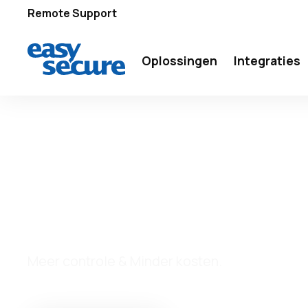
Remote Support
Oplossingen
Integraties
MEER WETEN OVER ONZE OPLOSSING?
Supermarkt
Meer controle & Minder kosten.