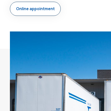
Online appointment
Enkele voordelen:
Uren efficiënter en effectiever verwerkt.
Met EasySecure Cloud software bieden wij één
pakket voor uw
toegangscontrole
,
tijdregistratie