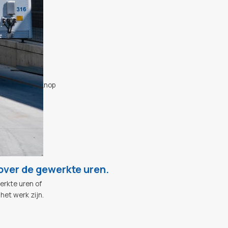
g is direct
erzicht.
voor veel
. In het geval
n druk op de knop
over de gewerkte uren.
erkte uren of
et werk zijn.