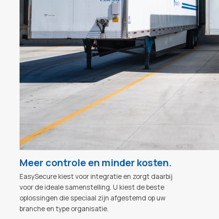
en
aanwezigheidsregistratie
op één of meerdere
locaties.
Geen gedoe met sleutels.
Door de overzichten in de software kunt u in één
oogopslag zien wie er toegang heeft op bepaalde
deuren.
De manager kan iemand direct rechten geven of
ontnemen.Registratie is bij ons mogelijk met een
mobiele telefoon, kaart, QR, vinger, gezicht of
toegangscode.
Meer controle en minder kosten.
EasySecure kiest voor integratie en zorgt daarbij
voor de ideale samenstelling. U kiest de beste
oplossingen die speciaal zijn afgestemd op uw
branche en type organisatie.