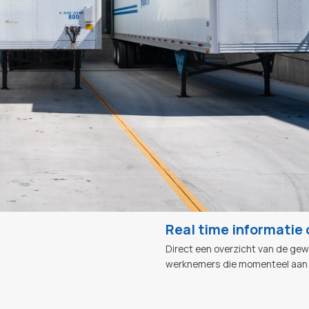
naar onze software en de toegan
geblokkeerd.
Meer veiligheid en ov
Aanwezigheidsoverzichten zijn 
organisaties een wettelijke plicht
van calamiteiten wil men met éé
zien wie er aanwezig is.
Real time informatie 
Direct een overzicht van de gew
werknemers die momenteel aan h