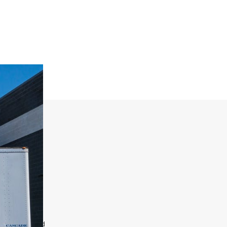
elijk.
t? Deze
doorgestuurd