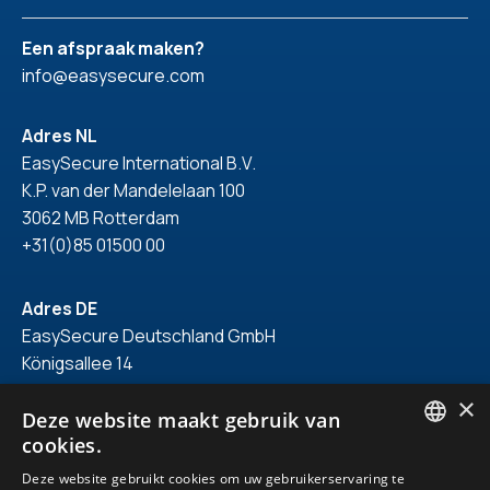
Een afspraak maken?
info@easysecure.com
Adres NL
EasySecure International B.V.
K.P. van der Mandelelaan 100
3062 MB Rotterdam
+31(0)85 01500 00
Adres DE
EasySecure Deutschland GmbH
Königsallee 14
40212 Düsseldorf
×
+49(0)211 418 71 150
Deze website maakt gebruik van
cookies.
ENGLISH
Deze website gebruikt cookies om uw gebruikerservaring te