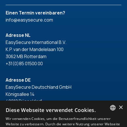
Einen Termin vereinbaren?
info@easysecure.com
Adresse NL
EasySecure International B.V.
K.P. van der Mandelelaan 100
3062 MB Rotterdam
+31(0)85 01500 00
Adresse DE
EasySecure Deutschland GmbH
Königsallee 14
40212 Düsseldorf
×
+49(0)211 418 71 150
Diese Webseite verwendet Cookies.
Wir verwenden Cookies, um die Benutzerfreundlichkeit unserer
ENGLISH
Website zu verbessern. Durch die weitere Nutzung unserer Webseite