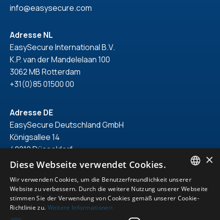
info@easysecure.com
Adresse NL
EasySecure International B.V.
K.P. van der Mandelelaan 100
3062 MB Rotterdam
+31(0)85 01500 00
Adresse DE
EasySecure Deutschland GmbH
Königsallee 14
40212 Düsseldorf
×
+49(0)211 418 71 150
Diese Webseite verwendet Cookies.
Wir verwenden Cookies, um die Benutzerfreundlichkeit unserer
ENGLISH
Website zu verbessern. Durch die weitere Nutzung unserer Webseite
stimmen Sie der Verwendung von Cookies gemäß unserer Cookie-
DUTCH
Richtlinie zu.
Weitere Informationen
© 2026. Alle Rechte vorbehalten.
GERMAN