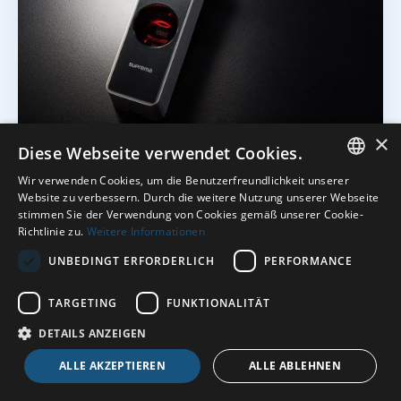
×
Diese Webseite verwendet Cookies.
Produktvideo - BioEntry W2
Wir verwenden Cookies, um die Benutzerfreundlichkeit unserer
ENGLISH
Website zu verbessern. Durch die weitere Nutzung unserer Webseite
Ihr Finger als Schlüssel!
stimmen Sie der Verwendung von Cookies gemäß unserer Cookie-
DUTCH
Richtlinie zu.
Weitere Informationen
GERMAN
UNBEDINGT ERFORDERLICH
PERFORMANCE
ENGLISH
TARGETING
FUNKTIONALITÄT
DETAILS ANZEIGEN
ALLE AKZEPTIEREN
ALLE ABLEHNEN