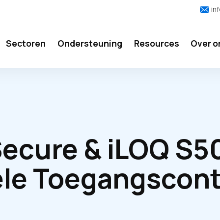
in
Sectoren
Ondersteuning
Resources
Over o
ecure & iLOQ S5
le Toegangscont